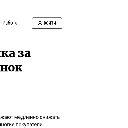
Работа
ВОЙТИ
ка за
ынок
олжают медленно снижать
многие покупатели