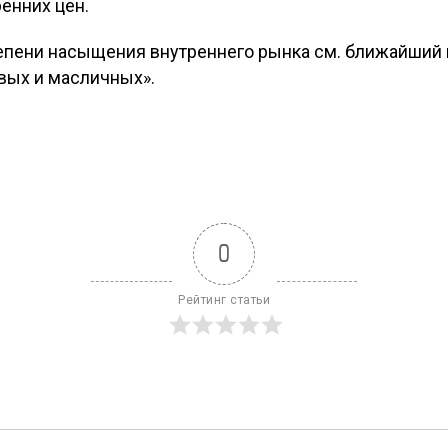
енних цен.
епени насыщения внутреннего рынка см. ближайший 
вых и масличных».
0
Рейтинг статьи