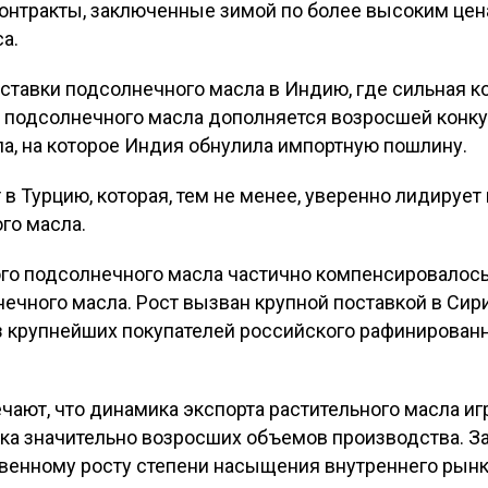
онтракты, заключенные зимой по более высоким цен
а.
оставки подсолнечного масла в Индию, где сильная к
 подсолнечного масла дополняется возросшей конк
ла, на которое Индия обнулила импортную пошлину.
 в Турцию, которая, тем не менее, уверенно лидирует
го масла.
о подсолнечного масла частично компенсировалось
ечного масла. Рост вызван крупной поставкой в Сири
з крупнейших покупателей российского рафинированн
чают, что динамика экспорта растительного масла и
нка значительно возросших объемов производства. З
твенному росту степени насыщения внутреннего рын