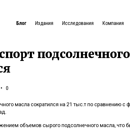
Блог
Издания
Исследования
Компания
кспорт подсолнечного
ся
0
чного масла сократился на 21 тыс.т по сравнению с ф
ад.
жением объемов сырого подсолнечного масла, что 