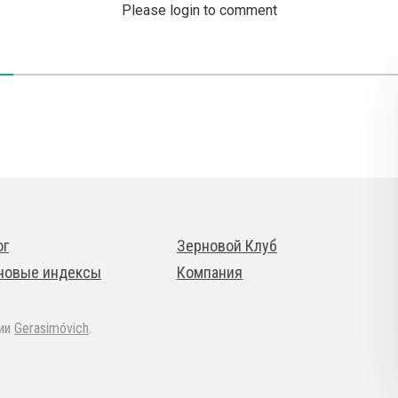
Please login to comment
ог
Зерновой Клуб
новые индексы
Компания
дии
Gerasimóvich
.