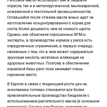
Рапсовое масло используют как в пищевой
отрасли, так и в металлургической, мыловаренной,
кожевенной и текстильной промышленностях.
Оставшийся после отжима масла жмых идет на
изготовление концентрированного корма для
скота, более дешевого, чем из соевого шрота.
Однако, как объяснили опрошенные BFM.ru
эксперты, в производстве кормов у рапса есть
определенные ограничения, в первую очередь
связанные с тем, что в нем может содержаться
эруковая кислота, негативно влияющая на
здоровье животных. Поэтому в обеспечении
кормовой базы рапс пока занимает очень
скромное место.
В Европе в связи с тенденцией роста цен на
ископаемое топливо становится все более
привлекательным производство биодизеля с
использованием растительного масла (в основном
рапсового). Однако для России, несмотря на