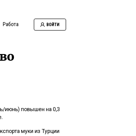
Работа
ВОЙТИ
во
ь/июнь) повышен на 0,3
е.
кспорта муки из Турции