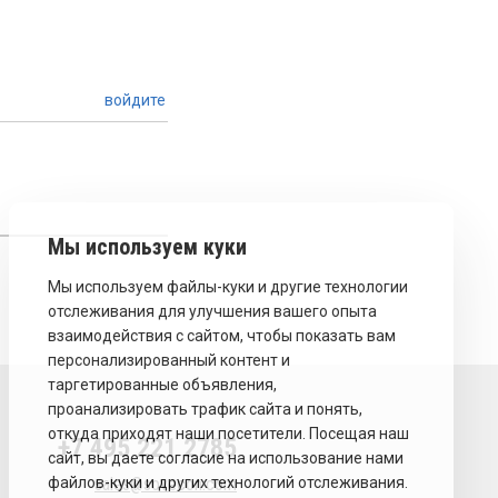
войдите
+7 495 221 2785
sales@sovecon.com