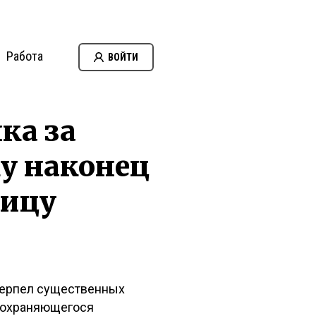
Работа
ВОЙТИ
ка за
ку наконец
ницу
етерпел существенных
сохраняющегося