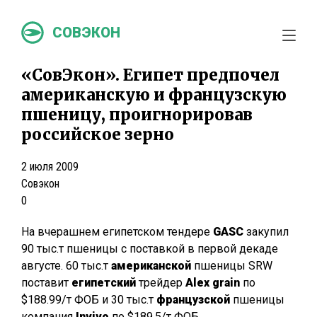
СОВЭКОН
«СовЭкон». Египет предпочел
американскую и французскую
пшеницу, проигнорировав
российское зерно
2 июля 2009
Совэкон
0
На вчерашнем египетском тендере
GASC
закупил
90 тыс.т пшеницы с поставкой в первой декаде
августе. 60 тыс.т
американской
пшеницы SRW
поставит
египетский
трейдер
Alex grain
по
$188.99/т ФОБ и 30 тыс.т
французской
пшеницы
компания
Invivo
по $189.5/т ФОБ.