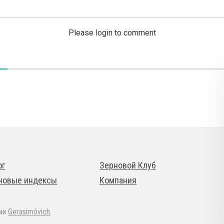
Please login to comment
ог
Зерновой Клуб
новые индексы
Компания
дии
Gerasimóvich
.