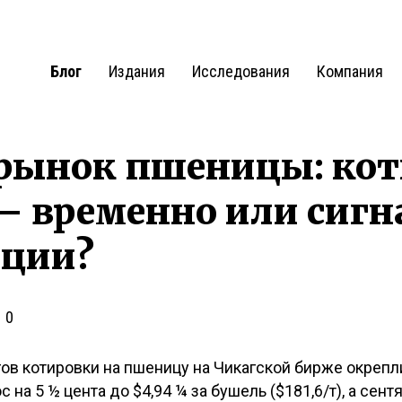
Блог
Издания
Исследования
Компания
рынок пшеницы: ко
– временно или сигн
ации?
0
ов котировки на пшеницу на Чикагской бирже окрепл
а 5 ½ цента до $4,94 ¼ за бушель ($181,6/т), а сент