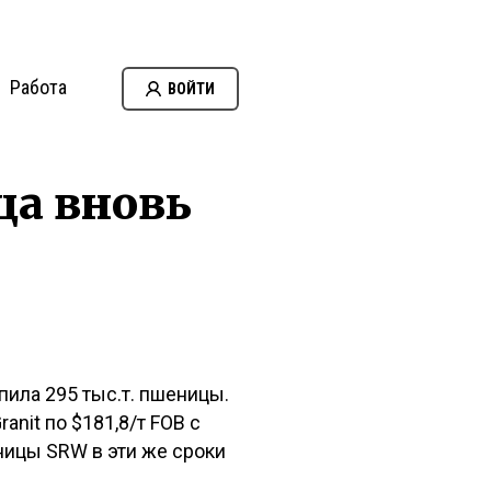
Работа
ВОЙТИ
ца вновь
ила 295 тыс.т. пшеницы.
anit по $181,8/т FOB c
еницы SRW в эти же сроки