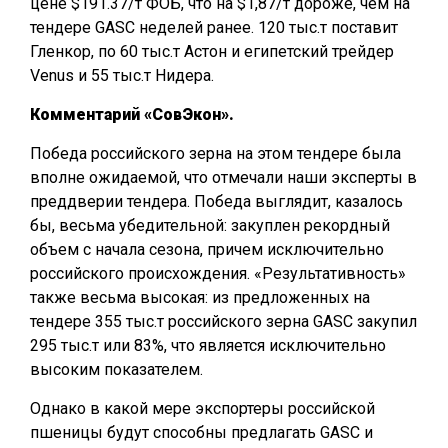
цене $191.37/т ФОБ, что на $1,87/т дороже, чем на
тендере GASC неделей ранее. 120 тыс.т поставит
Гленкор, по 60 тыс.т Астон и египетский трейдер
Venus и 55 тыс.т Нидера.
Комментарий «СовЭкон».
Победа российского зерна на этом тендере была
вполне ожидаемой, что отмечали наши эксперты в
преддверии тендера. Победа выглядит, казалось
бы, весьма убедительной: закуплен рекордный
объем с начала сезона, причем исключительно
российского происхождения. «Результативность»
также весьма высокая: из предложенных на
тендере 355 тыс.т российского зерна GASC закупил
295 тыс.т или 83%, что является исключительно
высоким показателем.
Однако в какой мере экспортеры российской
пшеницы будут способны предлагать GASC и