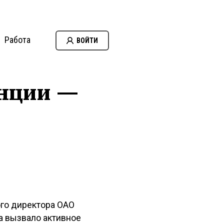
Работа
ВОЙТИ
енции —
ого директора ОАО
а вызвало активное