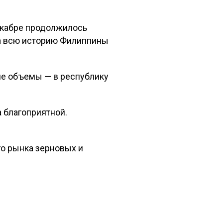
екабре продолжилось
за всю историю Филиппины
ие объемы — в республику
 благоприятной.
го рынка зерновых и