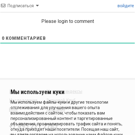
Подписаться
войдите
Please login to comment
0
КОММЕНТАРИЕВ
Издания
Ценовые индексы
Исследования
Зерновой Клуб
Блог
Компания
+7 495 221 2785
sales@sovecon.com