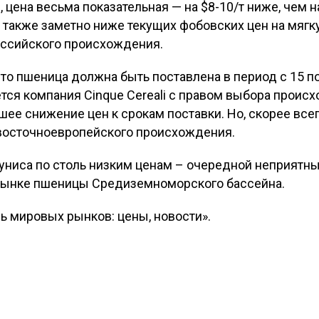
т), цена весьма показательная — на $8-10/т ниже, чем
а также заметно ниже текущих фобовских цен на мяг
оссийского происхождения.
что пшеница должна быть поставлена в период с 15 п
ется компания Cinque Cereali с правом выбора прои
ее снижение цен к срокам поставки. Но, скорее всег
 восточноевропейского происхождения.
Туниса по столь низким ценам – очередной неприятны
 рынке пшеницы Средиземноморского бассейна.
ь мировых рынков: цены, новости».