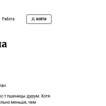
Работа
ВОЙТИ
на
ицы.
ыс.т пшеницы дурум. Хотя
ельно меньше, чем