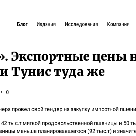
Блог
Издания
Исследования
Компания
. Экспортные цены 
и Тунис туда же
0
чера провел свой тендер на закупку импортной пшен
 42 тыс.т мягкой продовольственной пшеницы и 50 т
еницы меньше планировавшегося (92 тыс.т) и значит