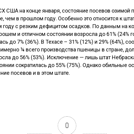
Х США на конце января, состояние посевов озимой
, чем в прошлом году. Особенно это относится к шта
 году с резким дефицитом осадков. По данным на ко
ошем и отличном состоянии возросла до 61% (24% год
ь до 7% (36%). В Техасе – 31% (12%) и 29% (64%), со
римерно ¼ всего производства пшеницы в стране, до
сла до 56% (53%). Исключение — лишь штат Небраска
оянии сократилась до 55% (75%). Однако обильные ос
ние посевов и в этом штате.
0