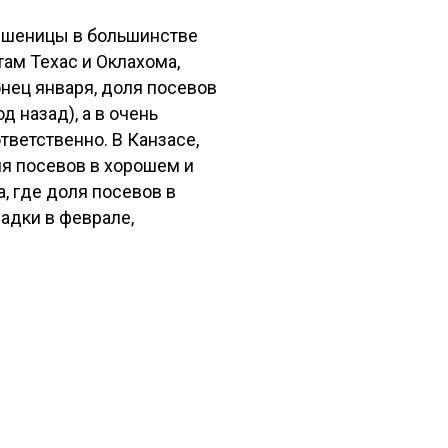
 пшеницы в большинстве
там Техас и Оклахома,
нец января, доля посевов
 назад), а в очень
ответственно. В Канзасе,
ля посевов в хорошем и
, где доля посевов в
адки в феврале,