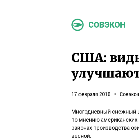
СОВЭКОН
США: вид
улучшают
17 февраля 2010
Совэко
Многодневный снежный ш
по мнению американских 
районах производства оз
весной.