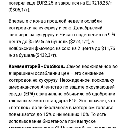
потерял еще EUR2,25 и закрылся на EUR218,25/т
($305,1/т).
Впервые с конца прошлой недели ослабли
котировки на кукурузу и сою. Декабрьский
фьючерс на кукурузу в Чикаго подешевел на 9 ¾
цента до $5,69 ¼ за бушель ($224,1/т), а
ноябрьский фьючерс на сою на 2 цента до $11,76
½ за бушель($432,3/т).
Комментарий «СовЭкон».
Самое неожиданное во
вчерашнем ослаблении цен – это снижение
котировок на кукурузу. Неожиданное, поскольку
американское Агентство по защите окружающей
среды (EPA) официально объявило об одобрении
так называемого стандарта Е15. Это означает, что
«потолок» доли биоэтанола в моторном топливе
повышается до 15% с нынешних 10%. То есть
использование биоэтанола при выпуске