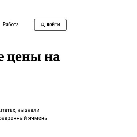
Работа
ВОЙТИ
 цены на
татах, вызвали
воваренный ячмень