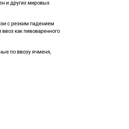
ен и других мировых
язи с резким падением
 ввоз как пивоваренного
ные по ввозу ячменя,