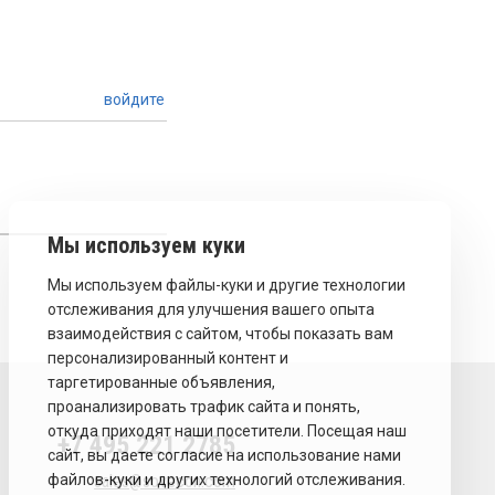
войдите
+7 495 221 2785
sales@sovecon.com