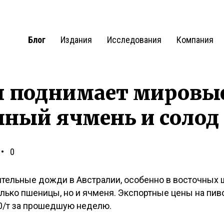
Блог
Издания
Исследования
Компания
я поднимает мировые
нный ячмень и солод
0
ельные дожди в Австралии, особенно в восточных ш
олько пшеницы, но и ячменя. Экспортные цены на пи
50/т за прошедшую неделю.