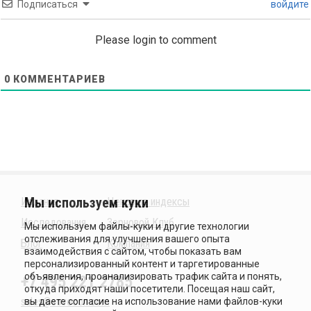
Подписаться
войдите
Please login to comment
0
КОММЕНТАРИЕВ
Издания
Ценовые индексы
Исследования
Зерновой Клуб
Блог
Компания
+7 495 221 2785
sales@sovecon.com