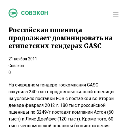
СОВЭКОН
Российская пшеница
продолжает доминировать на
египетских тендерах GASC
21 ноября 2011
Совэкон
0
На очередном тендере госкомпания GASC
закупила 240 тыс.т продовольственной пшеницы
на условиях поставки FOB с поставкой во второй
декаде февраля 2012 г. 180 тыс.т российской
пшеницы по $249/т поставят компании Астон (60
тыс.т) и Луис Дрейфус (120 тыс.т). Кроме того, 60
тыс.т черноморской пшеницы (происхождения