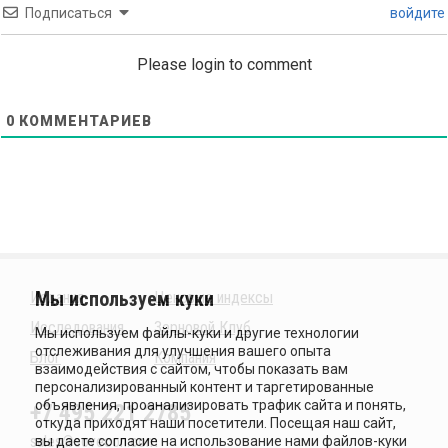
Подписаться
войдите
Please login to comment
0
КОММЕНТАРИЕВ
Издания
Ценовые индексы
Исследования
Зерновой Клуб
Блог
Компания
+7 495 221 2785
sales@sovecon.com