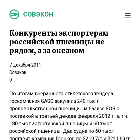
СОВЭКОН
Конкуренты экспортерам
российской пшеницы не
рядом, а за океаном
7 декабря 2011
Совэкон
0
По итогам вчерашнего египетского тендера
госкомпания GASC закупила 240 тыс.т
продовольственной пшеницы на базисе FOB с
поставкой в третьей декаде февраля 2012 г., в т.ч.
180 тыс.т аргентинской пшеницы и 60 тыс.т
российской пшеницы. Два судна по 60 тыс.т
поставит компания Гленкор по $219,7/т и $221,69/т.