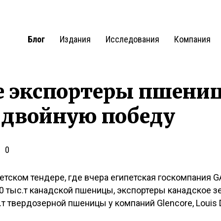
Блог
Издания
Исследования
Компания
е экспортеры пшени
 двойную победу
0
петском тендере, где вчера египетская госкомпания 
0 тыс.т канадской пшеницы, экспортеры канадское зе
.т твердозерной пшеницы у компаний Glencore, Louis 