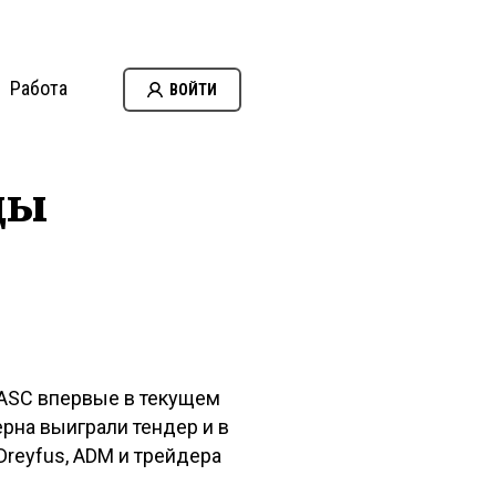
Работа
ВОЙТИ
цы
GASC впервые в текущем
рна выиграли тендер и в
Dreyfus, ADM и трейдера