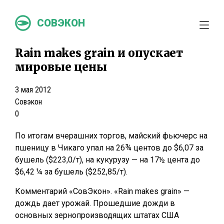
СОВЭКОН
Rain makes grain и опускает
мировые цены
3 мая 2012
Совэкон
0
По итогам вчерашних торгов, майский фьючерс на
пшеницу в Чикаго упал на 26¾ центов до $6,07 за
бушель ($223,0/т), на кукурузу — на 17½ цента до
$6,42 ¼ за бушель ($252,85/т).
Комментарий «СовЭкон». «Rain makes grain» —
дождь дает урожай. Прошедшие дожди в
основных зернопроизводящих штатах США