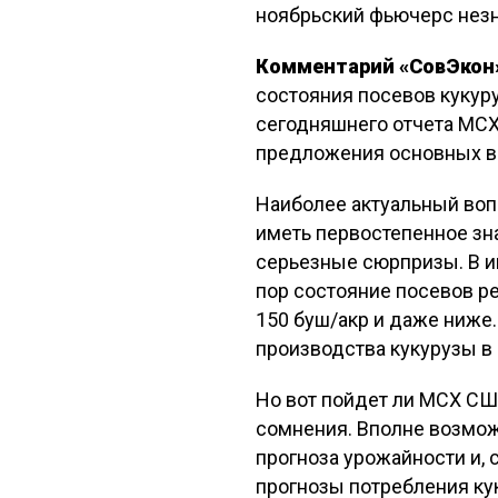
ноябрьский фьючерс незнач
Комментарий «СовЭкон
состояния посевов кукур
сегодняшнего отчета МСХ
предложения основных ви
Наиболее актуальный воп
иметь первостепенное зна
серьезные сюрпризы. В и
пор состояние посевов р
150 буш/акр и даже ниже.
производства кукурузы в 
Но вот пойдет ли МСХ СШ
сомнения. Вполне возмож
прогноза урожайности и, 
прогнозы потребления кук