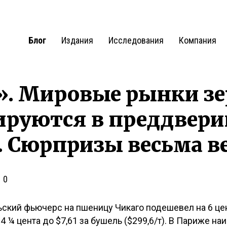
Блог
Издания
Исследования
Компания
». Мировые рынки зе
руются в преддвери
 Сюрпризы весьма в
0
ский фьючерс на пшеницу Чикаго подешевел на 6 цен
 14 ¼ цента до $7,61 за бушель ($299,6/т). В Париже н