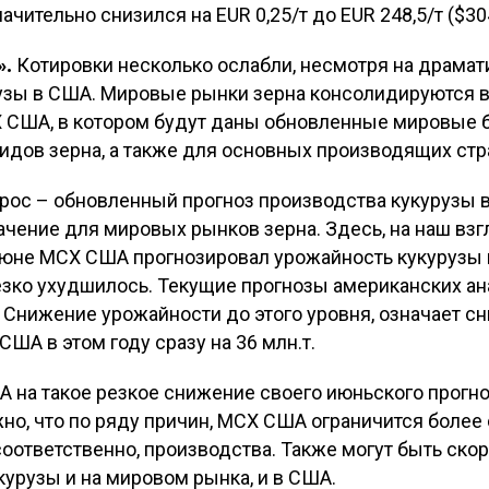
ительно снизился на EUR 0,25/т до EUR 248,5/т ($304
».
Котировки несколько ослабли, несмотря на драма
узы в США. Мировые рынки зерна консолидируются 
 США, в котором будут даны обновленные мировые 
дов зерна, а также для основных производящих стр
рос – обновленный прогноз производства кукурузы 
чение для мировых рынков зерна. Здесь, на наш взгл
юне МСХ США прогнозировал урожайность кукурузы в
езко ухудшилось. Текущие прогнозы американских ан
 Снижение урожайности до этого уровня, означает с
США в этом году сразу на 36 млн.т.
А на такое резкое снижение своего июньского прогн
но, что по ряду причин, МСХ США ограничится бол
соответственно, производства. Также могут быть ско
урузы и на мировом рынка, и в США.