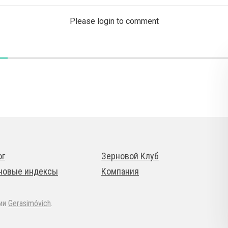
Please login to comment
ог
Зерновой Клуб
новые индексы
Компания
дии
Gerasimóvich
.