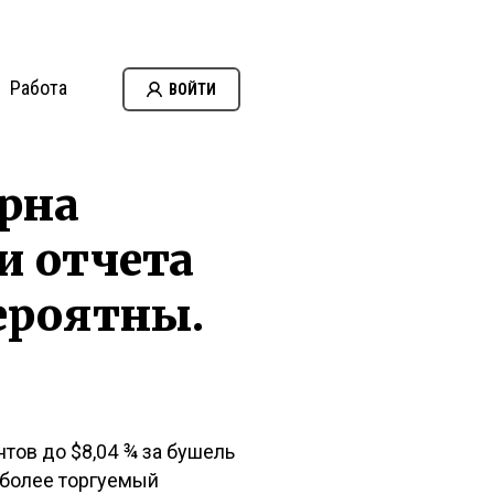
Работа
ВОЙТИ
рна
и отчета
ероятны.
тов до $8,04 ¾ за бушель
аиболее торгуемый