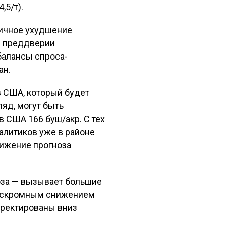
,5/т).
тичное ухудшение
в преддверии
балансы спроса-
ан.
в США, который будет
яд, могут быть
 США 166 буш/акр. С тех
алитиков уже в районе
нижение прогноза
оза — вызывает большие
ее скромным снижением
рректированы вниз