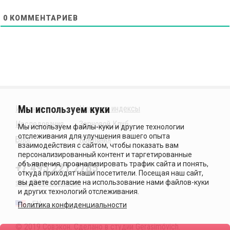
0
КОММЕНТАРИЕВ
Издания
Ценовые индексы
Исследования
Зерновой Клуб
Блог
Компания
+7 495 221 2785
sales@sovecon.com
EN
Политика конфиденциальности
© 2019 Совэкон. Сделано в студии
Gerasimóvich
.