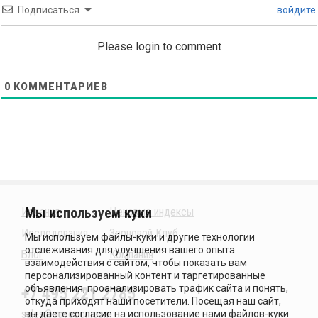
Подписаться
войдите
Please login to comment
0
КОММЕНТАРИЕВ
Издания
Ценовые индексы
Исследования
Зерновой Клуб
Блог
Компания
+7 495 221 2785
sales@sovecon.com