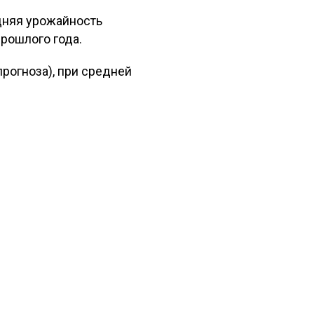
дняя урожайность
прошлого года.
 прогноза), при средней