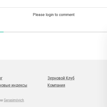
Please login to comment
ог
Зерновой Клуб
новые индексы
Компания
дии
Gerasimóvich
.