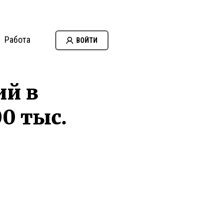
Работа
ВОЙТИ
ий в
0 тыс.