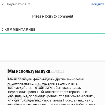
Подписаться
войдите
Please login to comment
0
КОММЕНТАРИЕВ
Издания
Ценовые индексы
Исследования
Зерновой Клуб
Блог
Компания
+7 495 221 2785
sales@sovecon.com