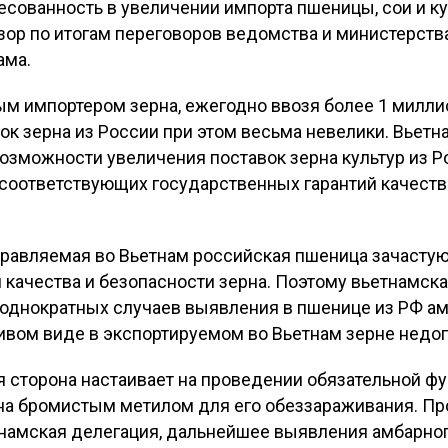
сованность в увеличении импорта пшеницы, сои и ку
ор по итогам переговоров ведомства и министерства
ама.
ым импортером зерна, ежегодно ввозя более 1 миллио
к зерна из России при этом весьма невелики. Вьетн
озможности увеличения поставок зерна культур из Р
соответствующих государственных гарантий качества
аправляемая во Вьетнам российская пшеница зачастую
 качества и безопасности зерна. Поэтому вьетнамск
еоднократных случаев выявления в пшенице из РФ ам
живом виде в экспортируемом во Вьетнам зерне недо
я сторона настаивает на проведении обязательной ф
на бромистым метилом для его обеззараживания. Пр
етнамская делегация, дальнейшее выявления амбарно