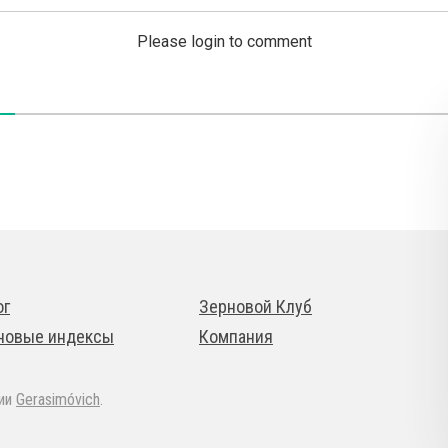
Please login to comment
ог
Зерновой Клуб
новые индексы
Компания
дии
Gerasimóvich
.