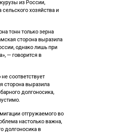
курузы из России,
 сельского хозяйства и
на тонн только зерна
амская сторона выразила
оссии, однако лишь при
», — говорится в
 не соответствует
ая сторона выразила
барного долгоносика,
пустимо.
умигации отгружаемого во
облема настолько важна,
го долгоносика в