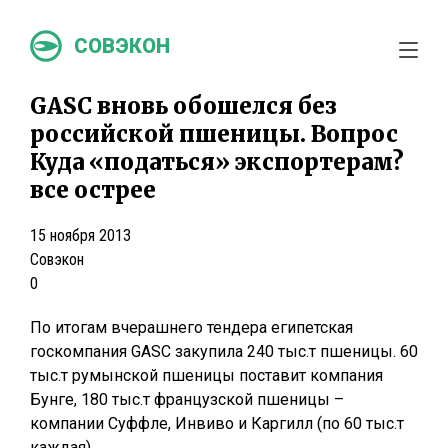
СОВЭКОН
GASC вновь обошелся без
российской пшеницы. Вопрос
Куда «податься» экспортерам?
все острее
15 ноября 2013
Совэкон
0
По итогам вчерашнего тендера египетская
госкомпания GASC закупила 240 тыс.т пшеницы. 60
тыс.т румынской пшеницы поставит компания
Бунге, 180 тыс.т французской пшеницы –
компании Суффле, Инвиво и Каргилл (по 60 тыс.т
каждая).