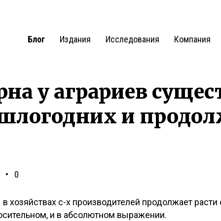
Блог
Издания
Исследования
Компания
рна у аграриев суще
шлогодних и продо
0
 в хозяйствах с-х производителей продолжает расти
тносительном, и в абсолютном выражении.