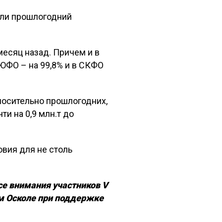
или прошлогодний
есяц назад. Причем и в
в ЮФО – на 99,8% и в СКФО
носительно прошлогодних,
ти на 0,9 млн.т до
овия для не столь
се внимания участников V
ом Осколе при поддержке