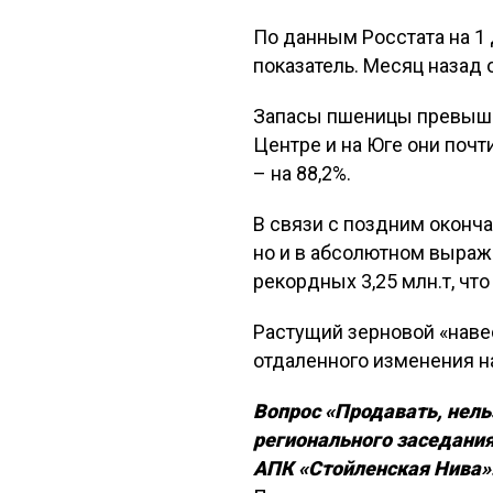
По данным Росстата на 1
показатель. Месяц назад 
Запасы пшеницы превышаю
Центре и на Юге они почти
– на 88,2%.
В связи с поздним оконч
но и в абсолютном выраже
рекордных 3,25 млн.т, что
Растущий зерновой «наве
отдаленного изменения н
Вопрос «Продавать, нель
регионального заседания
АПК «Стойленская Нива»