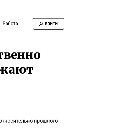
Работа
ВОЙТИ
ственно
лжают
 относительно прошлого