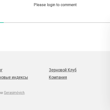
Please login to comment
ог
Зерновой Клуб
новые индексы
Компания
дии
Gerasimóvich
.