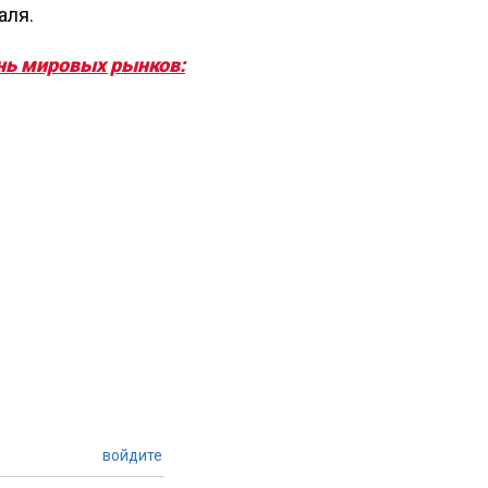
аля.
нь мировых рынков:
войдите