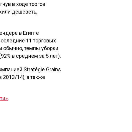
гнув в ходе торгов
жили дешеветь,
ендере в Египте
последние 11 торговых
 обычно, темпы уборки
2% в среднем за 5 лет).
панией Stratégie Grains
в 2013/14), а также
ти»
.