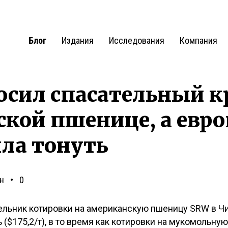
Блог
Издания
Исследования
Компания
осил спасательный к
кой пшенице, а евр
ла тонуть
н
0
дельник котировки на американскую пшеницу SRW в Чи
ь ($175,2/т), в то время как котировки на мукомольн