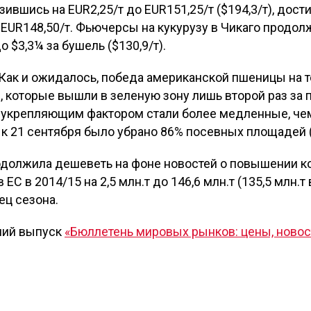
ившись на EUR2,25/т до EUR151,25/т ($194,3/т), дости
EUR148,50/т. Фьючерсы на кукурузу в Чикаго продол
 $3,3¼ за бушель ($130,9/т).
Как и ожидалось, победа американской пшеницы на т
, которые вышли в зеленую зону лишь второй раз за 
 укрепляющим фактором стали более медленные, чем
к 21 сентября было убрано 86% посевных площадей (9
должила дешеветь на фоне новостей о повышении ком
С в 2014/15 на 2,5 млн.т до 146,6 млн.т (135,5 млн.т 
ец сезона.
ний выпуск
«Бюллетень мировых рынков: цены, новос