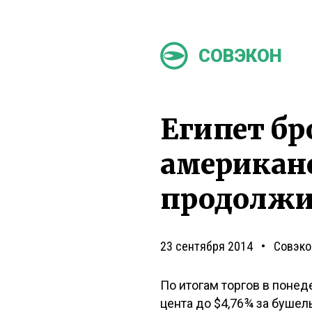
СОВЭКОН
Египет бр
американс
продолжи
23 сентября 2014
Совэко
По итогам торгов в поне
цента до $4,76¾ за бушел