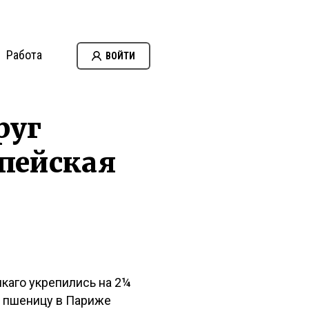
Работа
ВОЙТИ
руг
опейская
каго укрепились на 2¼
ую пшеницу в Париже