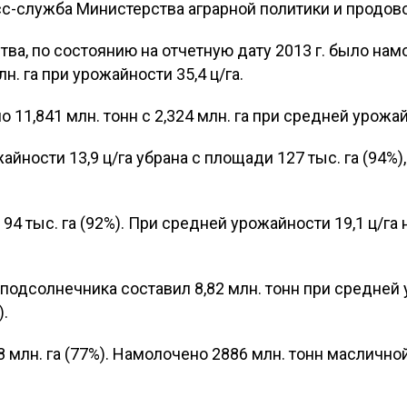
сс-служба Министерства аграрной политики и продов
а, по состоянию на отчетную дату 2013 г. было намо
н. га при урожайности 35,4 ц/га.
 11,841 млн. тонн с 2,324 млн. га при средней урожай
йности 13,9 ц/га убрана с площади 127 тыс. га (94%)
94 тыс. га (92%). При средней урожайности 19,1 ц/га
 подсолнечника составил 8,82 млн. тонн при средней 
).
8 млн. га (77%). Намолочено 2886 млн. тонн масличной