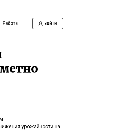
Работа
ВОЙТИ
й
аметно
ом
снижения урожайности на