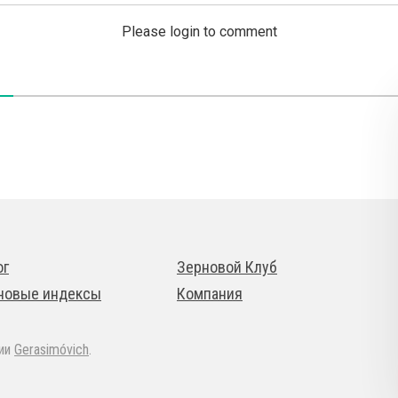
Please login to comment
ог
Зерновой Клуб
новые индексы
Компания
дии
Gerasimóvich
.