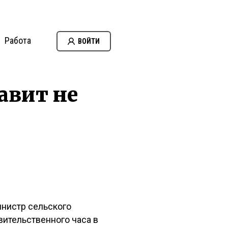
Работа
ВОЙТИ
авит не
инистр сельского
вительственного часа в