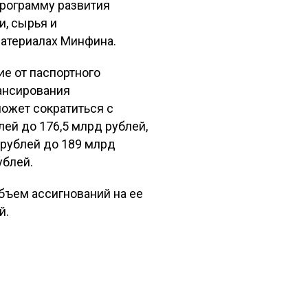
программу развития
и, сырья и
 материалах Минфина.
ие от паспортного
нансирования
может сократиться с
лей до 176,5 млрд рублей,
д рублей до 189 млрд
ублей.
бъем ассигнований на ее
й.