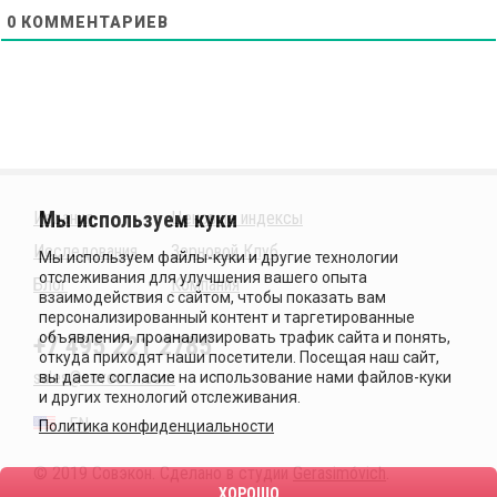
0
КОММЕНТАРИЕВ
Издания
Ценовые индексы
Исследования
Зерновой Клуб
Блог
Компания
+7 495 221 2785
sales@sovecon.com
EN
Политика конфиденциальности
© 2019 Совэкон. Сделано в студии
Gerasimóvich
.