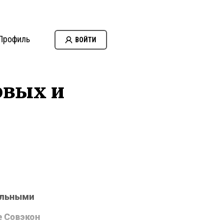
Профиль
ВОЙТИ
овых и
альными
е Совэкон