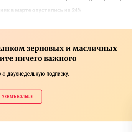
ник в марте опустились на 24%
рынком зерновых и масличных
тите ничего важного
ую двухнедельную подписку.