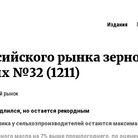
Издания
сийского рынка зерн
 №32 (1211)
й рынок
длился, но остается рекордным
ника у сельхозпроизводителей остаются максим
ного масла на 7% выше прошлогоднего, по оценк