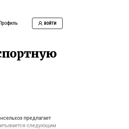
Профиль
ВОЙТИ
спортную
инсельхоз предлагает
считывается следующим