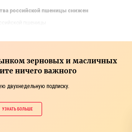
тва российской пшеницы снижен
оссийской пшеницы
рынком зерновых и масличных
тите ничего важного
ую двухнедельную подписку.