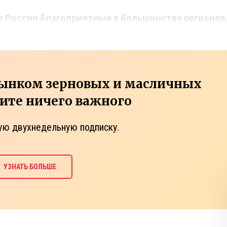
в России благоприятные в большинстве регионов
рынком зерновых и масличных
тите ничего важного
ую двухнедельную подписку.