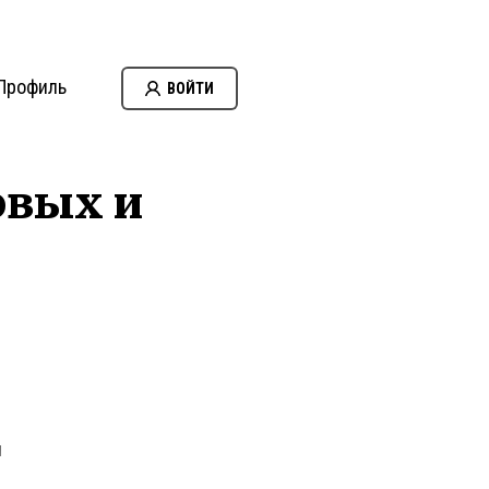
Профиль
ВОЙТИ
овых и
и