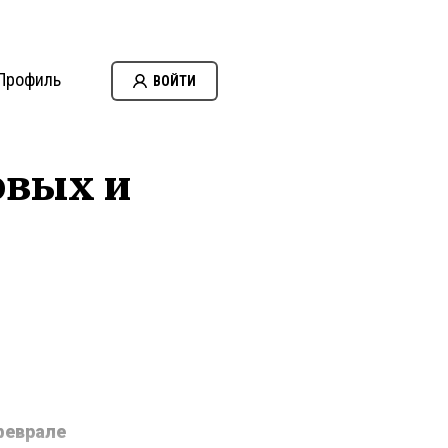
Профиль
ВОЙТИ
овых и
феврале