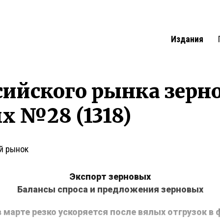
Издания
сийского рынка зерн
х №28 (1318)
й рынок
Экспорт зерновых
Балансы спроса и предложения зерновых
марте резко ускоряется после вялых отгрузок в 