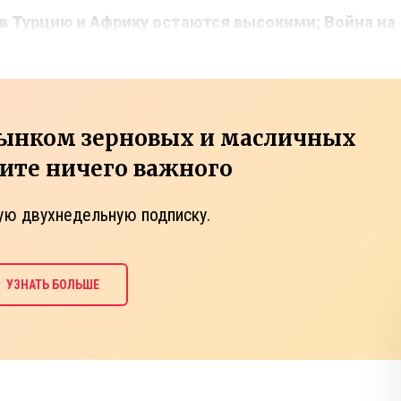
в Турцию и Африку остаются высокими; Война на
рынком зерновых и масличных
тите ничего важного
ую двухнедельную подписку.