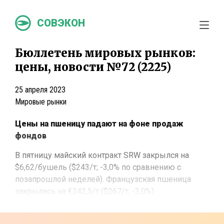
СОВЭКОН
Бюллетень мировых рынков:
цены, новости №72 (2225)
25 апреля 2023
Мировые рынки
Цены на пшеницу падают на фоне продаж
фондов
В пятницу майский контракт SRW закрылся на
$6,62/бушель ($243/т; -3,0% по сравнению с
позапрошлой неделей). Французская пшеница
закрылась на €242,5/т ($267/т; -3,0%).