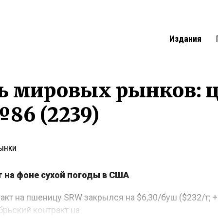
Издания
ь мировых рынков: 
86 (2239)
ынки
 на фоне сухой погоды в США
акт на пшеницу SRW закрылся на $6,30/буш ($232/т; 
брьский контракт на