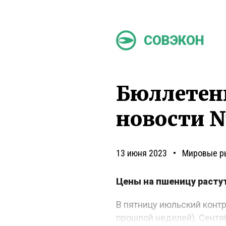
СОВЭКОН
Бюллетен
новости №
13 июня 2023
Мировые р
Цены на пшеницу растут
В пятницу июльский контр
прошлой неделей). Сентя