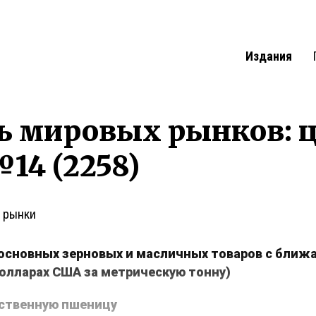
Издания
ь мировых рынков: 
14 (2258)
 рынки
основных зерновых и масличных товаров с ближ
долларах США за метрическую тонну)
ственную пшеницу