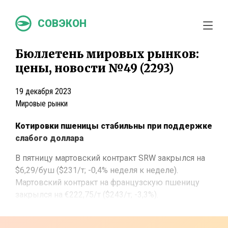
СОВЭКОН
Бюллетень мировых рынков:
цены, новости №49 (2293)
19 декабря 2023
Мировые рынки
Котировки пшеницы стабильны при поддержке
слабого доллара
В пятницу мартовский контракт SRW закрылся на
$6,29/буш ($231/т; -0,4% неделя к неделе).
Мартовский контракт на французскую пшеницу
закрылся на €222,75/т ($243/т; -3,3%).