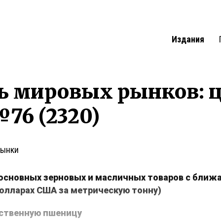
Издания
ь мировых рынков: 
76 (2320)
рынки
основных зерновых и масличных товаров с ближ
долларах США за метрическую тонну)
ственную пшеницу