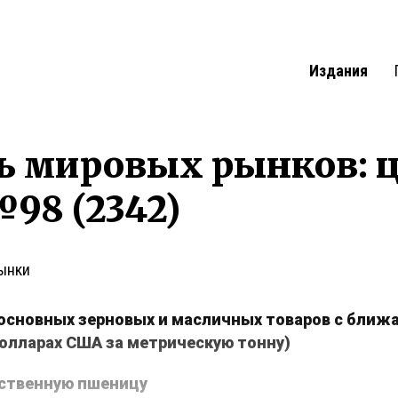
Издания
ь мировых рынков: 
98 (2342)
ынки
основных зерновых и масличных товаров с ближ
долларах США за метрическую тонну)
ственную пшеницу