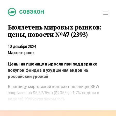
СОВЭКОН
Бюллетень мировых рынков:
цены, новости №47 (2393)
10 декабря 2024
Мировые рынки
Цены на пшеницу выросли при поддержке
покупок фондов и ухудшения видов на
российский урожай
В пятницу мартовский контракт пшеницы SRW
закрылся на $5,57/буш ($205/т; +1,7% неделя к
неделе). Кукуруза закрылась